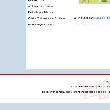
Au temps des cerises
Petits Propos Décousus
09:44 Publié dans
Actualité
|
Li
Cuisine Toulousaine et Occitane
ET POURQUOI DONC ?
Crée
Les derniers blogs mis à jour
|
Les 
Déclarer un contenu illicite
|
Mentions légales de ce blog
|