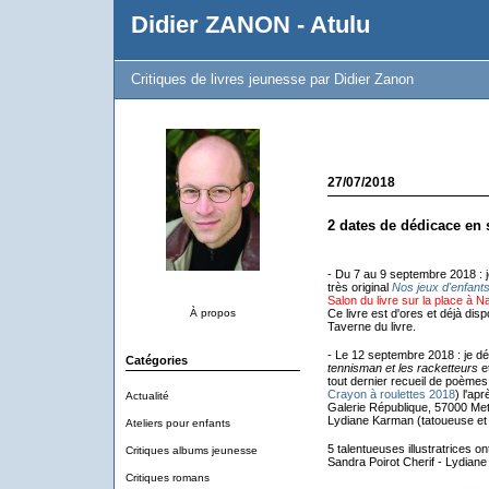
Didier ZANON - Atulu
Critiques de livres jeunesse par Didier Zanon
27/07/2018
2 dates de dédicace en
- Du 7 au 9 septembre 2018 : j
très original
Nos jeux d'enfant
Salon du livre sur la place à 
À propos
Ce livre est d'ores et déjà dispo
Taverne du livre.
- Le 12 septembre 2018 : je d
Catégories
tennisman et les racketteurs
e
tout dernier recueil de poèmes :
Crayon à roulettes 2018
) l'apr
Actualité
Galerie République, 57000 Met
Lydiane Karman (tatoueuse et il
Ateliers pour enfants
5 talentueuses illustratrices on
Critiques albums jeunesse
Sandra Poirot Cherif - Lydiane
Critiques romans