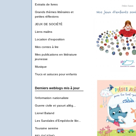
Extraits de livres
Grands thèmes littéraires et
petites réflexions
JEUX DE SOCIÉTÉ
Liens malins
Location d'exposition
Mes contes à lire
Mes publications en littérature
jeunesse
Musique
Trucs et astuces pour enfants
Derniers weblogs mis à jour
l'information nationaliste
Guerre civile et yaourt allég...
Lionel Baland
Les Sandales d'Empédocle libr...
Touraine sereine
BELGICATHO